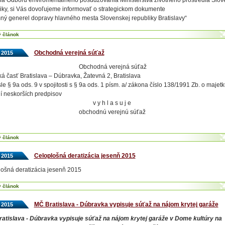
ia Odboru enviromentálneho posudzovania Ministerstva životného prostredia Slov
iky, si Vás dovoľujeme informovať o strategickom dokumente
ý generel dopravy hlavného mesta Slovenskej republiky Bratislavy“
ý článok
Obchodná verejná súťaž
. 2015
Obchodná verejná súťaž
á časť Bratislava – Dúbravka, Žatevná 2, Bratislava
le § 9a ods. 9 v spojitosti s § 9a ods. 1 písm. a/ zákona číslo 138/1991 Zb. o majetk
í neskorších predpisov
v y h l a s u j e
obchodnú verejnú súťaž
ý článok
Celoplošná deratizácia jesenň 2015
. 2015
ošná deratizácia jesenň 2015
ý článok
MČ Bratislava - Dúbravka vypisuje súťaž na nájom krytej garáže
. 2015
atislava - Dúbravka vypisuje súťaž na nájom krytej garáže v Dome kultúry na