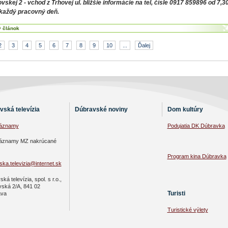
vskej 2 - vchod z Trhovej ul. bližšie informácie na tel, čísle 0917 859896 od 7,3
 každý pracovný deň.
ý článok
2
3
4
5
6
7
8
9
10
...
Ďalej
vská televízia
Dúbravské noviny
Dom kultúry
záznamy
Podujatia DK Dúbravka
áznamy MZ nakrúcané
Program kina Dúbravka
ka.televizia@internet.sk
ká televízia, spol. s r.o.,
vská 2/A, 841 02
Turisti
ava
Turistické výlety