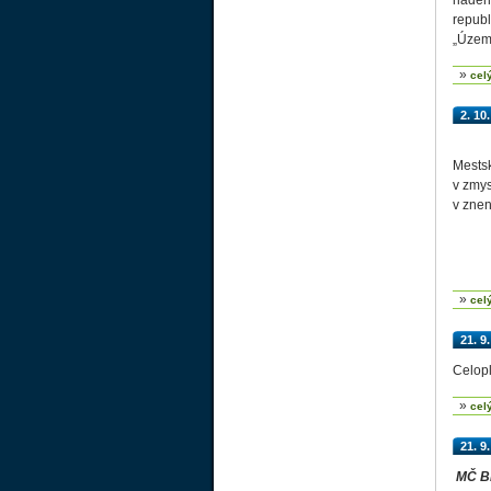
riaden
republ
„Územn
»
cel
2. 10
Mestsk
v zmys
v znen
»
cel
21. 9
Celopl
»
cel
21. 9
MČ Br