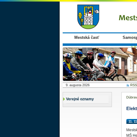
Mestská časť
Samosp
9. augusta 2026
RSS
Dúbra
Verejné oznamy
Elek
11. 1
Mestsk
MŠ Hey