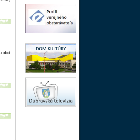
enskej
u obcí