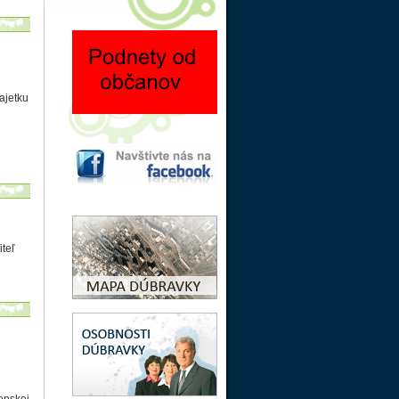
ajetku
teľ