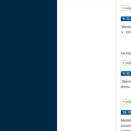
»
cel
9. 11
Mests
v zmys
na naj
»
cel
4. 11
Staros
domu k
»
cel
16. 1
Mestsk
oznamu