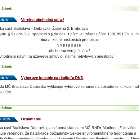
ý článok
Verejno-obchodná súťaž
. 2015
ká časť Bratislava – Dúbravka, Žatevná 2, Bratislava
le § 9a ods. 9 v spojitosti s § 9a ods. 1 písm. a/ zákona číslo 138/1991 Zb. o m
obcí v znení neskorších predpisov
v y h l a s u j e
obchodnú verejnú súťaž
vhodnejší návrh na uzavretie zmlúv o nájme nebytových priestorov
ý článok
Vyberové konanie na riaditeľa DKD
. 2015
ta MČ Bratislava-Dúbravka vyhlasuje výberové konanie na obsadenie funkcie riadi
ultúry
ý článok
Oznámenie
0. 2015
á časť Bratislava-Dúbravka, zastúpená starostom MČ RNDr. Martinom Zaťovičom,
je verejnosti, že na základe požiadavky Sekcie enviromentálneho hodnotenia a