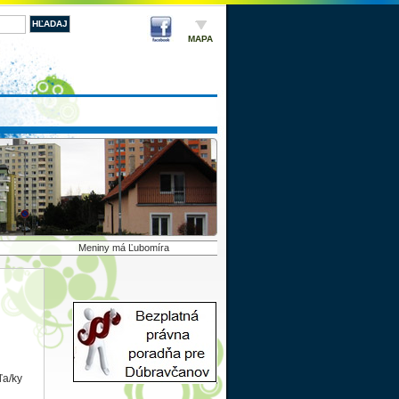
MAPA
Meniny má Ľubomíra
ľa/ky