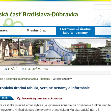
Elektronická úradná
ráva
Miestny úrad
tabuľa - oznamy
TLAČIŤ
TEXTOVÁ VERZIA
vka
›
Elektronická úradná tabuľa - oznamy
›
Verejné oznamy
tronická úradná tabuľa, verejné oznamy a informácie
Vyhlásenie výberového konania
1. 2015
á časť Bratislava-Lamač vyhlasuje výberové konanie na obsadenie funkcie riadite
rovského 4, Bratislava s elokovaným pracoviskom Malokarpatské nám. 6