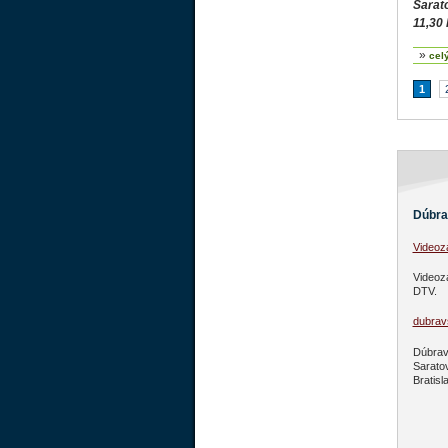
Sarato
11,30
»
cel
1
Dúbra
Video
Videoz
DTV.
dubravs
Dúbravs
Sarato
Bratisl