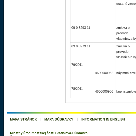
ostatné zmlu
09 0 8293 11
zmluva o
prevode
vlastníctva b
09 0 8279 11
zmluva o
prevode
vlastníctva b
79/2011
4600000982
nájomná zml
78/2011
4600000986
kúpna zmluv
MAPA STRÁNOK
|
MAPA DÚBRAVKY
|
INFORMATION IN ENGLISH
Miestny úrad mestskej časti Bratislava-Dúbravka