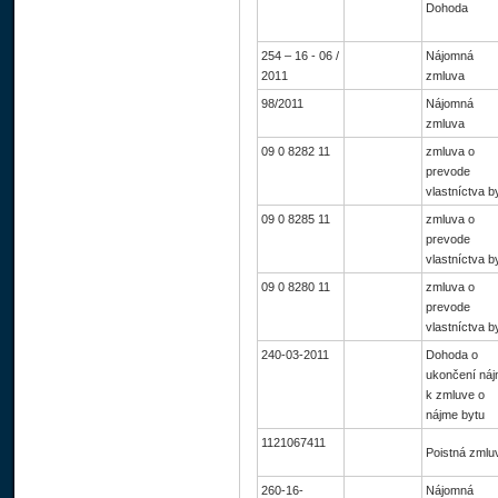
Dohoda
254 – 16 - 06 /
Nájomná
2011
zmluva
98/2011
Nájomná
zmluva
09 0 8282 11
zmluva o
prevode
vlastníctva b
09 0 8285 11
zmluva o
prevode
vlastníctva b
09 0 8280 11
zmluva o
prevode
vlastníctva b
240-03-2011
Dohoda o
ukončení ná
k zmluve o
nájme bytu
1121067411
Poistná zmlu
260-16-
Nájomná