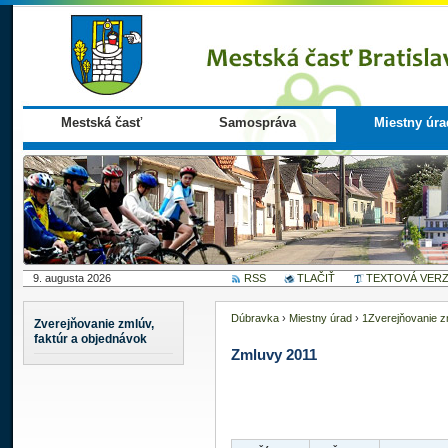
Mestská časť
Samospráva
Miestny úra
9. augusta 2026
RSS
TLAČIŤ
TEXTOVÁ VERZ
Dúbravka
›
Miestny úrad
›
1Zverejňovanie zm
Zverejňovanie zmlúv,
faktúr a objednávok
Zmluvy 2011