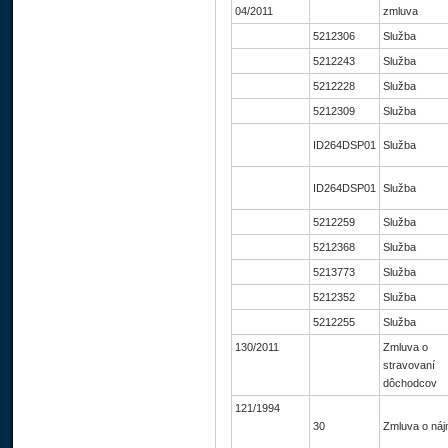
04/2011
zmluva
5212306
Služba
5212243
Služba
5212228
Služba
5212309
Služba
ID264DSP01
Služba
ID264DSP01
Služba
5212259
Služba
5212368
Služba
5213773
Služba
5212352
Služba
5212255
Služba
130/2011
Zmluva o
stravovaní
dôchodcov
121/1994
30
Zmluva o ná