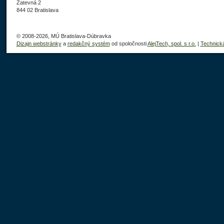
Žatevná 2
844 02 Bratislava
© 2008-2026, MÚ Bratislava-Dúbravka
Dizajn webstránky
a
redakčný systém
od spoločnosti
AlejTech, spol. s r.o.
|
Technick