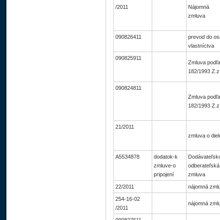
/2011
Nájomná
zmluva
090826411
prevod do os
vlastníctva
090825911
Zmluva podľ
182/1993 Z.z
090824811
Zmluva podľ
182/1993 Z.z
21/2011
zmluva o diel
A5534878
dodatok-k
Dodávateľsk
zmluve-o
odberateľská
pripojení
zmluva
22/2011
nájomná zml
254-16-02
nájomná zml
/2011