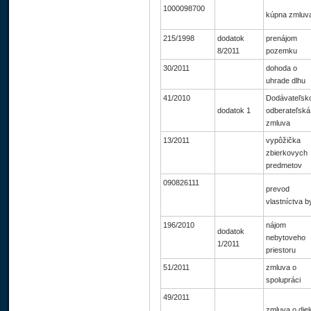
1000098700
kúpna zmluv
215/1998
dodatok
prenájom
8/2011
pozemku
30/2011
dohoda o
uhrade dlhu
41/2010
Dodávateľsk
dodatok 1
odberateľská
zmluva
13/2011
vypôžička
zbierkovych
predmetov
090826111
prevod
vlastníctva b
196/2010
nájom
dodatok
nebytoveho
1/2011
priestoru
51/2011
zmluva o
spolupráci
49/2011
zmluva o diel