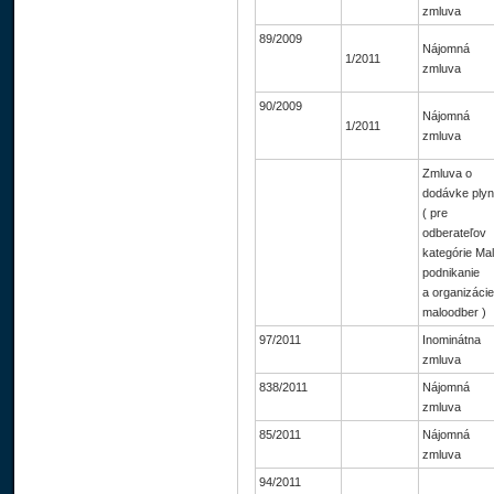
zmluva
89/2009
Nájomná
1/2011
zmluva
90/2009
Nájomná
1/2011
zmluva
Zmluva o
dodávke ply
( pre
odberateľov
kategórie Ma
podnikanie
a organizácie
maloodber )
97/2011
Inominátna
zmluva
838/2011
Nájomná
zmluva
85/2011
Nájomná
zmluva
94/2011