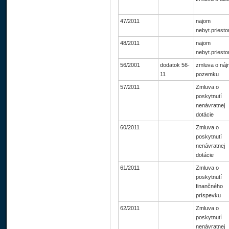
47/2011
najom
nebyt.priesto
48/2011
najom
nebyt.priesto
56/2001
dodatok 56-
zmluva o náj
11
pozemku
57/2011
Zmluva o
poskytnutí
nenávratnej
dotácie
60/2011
Zmluva o
poskytnutí
nenávratnej
dotácie
61/2011
Zmluva o
poskytnutí
finančného
príspevku
62/2011
Zmluva o
poskytnutí
nenávratnej