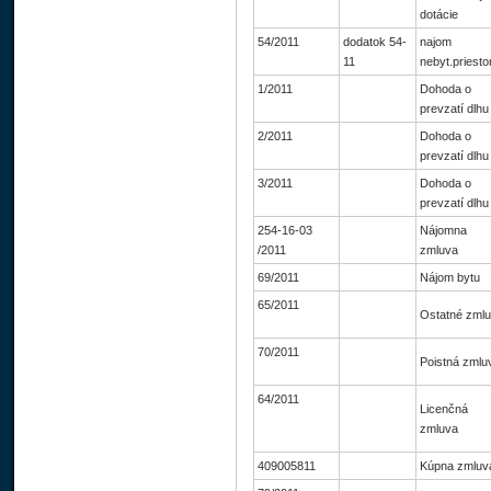
dotácie
54/2011
dodatok 54-
najom
11
nebyt.priesto
1/2011
Dohoda o
prevzatí d
2/2011
Dohoda o
prevzatí dlh
3/2011
Dohoda o
prevzatí dlh
254-16-03
Nájomna
/2011
zmluva
69/2011
Nájom bytu
65/2011
Ostatné zml
70/2011
Poistná zmlu
64/2011
Licenčná
zmluva
409005811
Kúpna zmluv