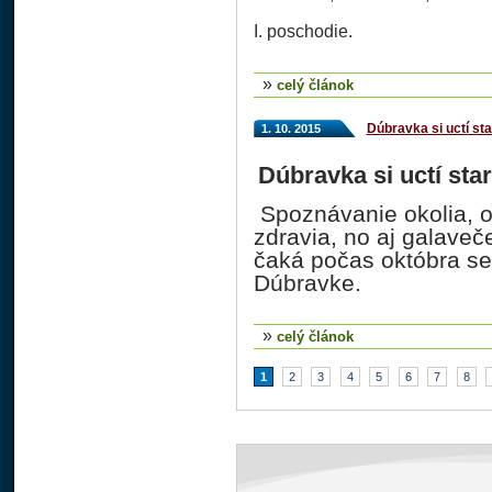
I. poschodie.
»
celý článok
Dúbravka si uctí sta
1. 10. 2015
Dúbravka si uctí sta
Spoznávanie okolia, 
zdravia, no aj galaveč
čaká počas októbra sen
Dúbravke.
»
celý článok
1
2
3
4
5
6
7
8