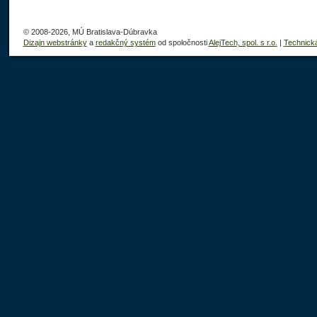
© 2008-2026, MÚ Bratislava-Dúbravka
Dizajn webstránky
a
redakčný systém
od spoločnosti
AlejTech, spol. s r.o.
|
Technick