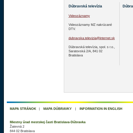
Dúbravská televízia
Dúbra
Videozáznamy
Videozáznamy MZ nakrúcané
DTV.
dubravska.televizia@internet.sk
Dúbravská televízia, spol. s r.o.,
Saratovská 2/A, 841 02
Bratislava
MAPA STRÁNOK
|
MAPA DÚBRAVKY
|
INFORMATION IN ENGLISH
Miestny úrad mestskej časti Bratislava-Dúbravka
Žatevná 2
844 02 Bratislava