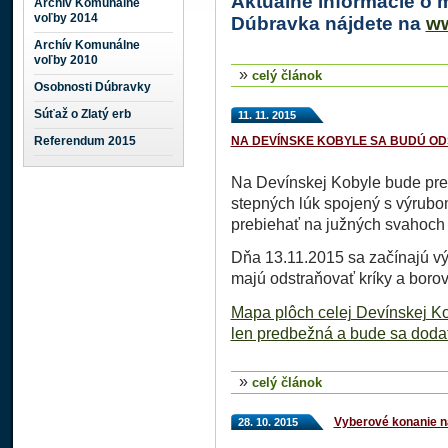
Aktuálne informácie o m
Archív Komunálne
voľby 2014
Dúbravka nájdete na
ww
Archív Komunálne
voľby 2010
»
celý článok
Osobnosti Dúbravky
Súťaž o Zlatý erb
11. 11. 2015
Referendum 2015
NA DEVÍNSKE KOBYLE SA BUDÚ O
Na Devínskej Kobyle bude pr
stepných lúk spojený s výrubo
prebiehať na južných svahoch 
Dňa 13.11.2015 sa začínajú vý
majú odstraňovať kríky a borov
Mapa plôch celej Devínskej Ko
len predbežná a bude sa dodat
»
celý článok
Vyberové konanie n
28. 10. 2015