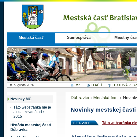
Mestská časť
Samospráva
Miestny úra
8. augusta 2026
RSS
TLAČIŤ
TEXTOVÁ VERZ
Dúbravka
›
Mestská časť
›
Novink
Novinky MČ
Táto webstránka nie je
Novinky mestskej časti
aktualizovaná od r.
2015
Táto webstránka nie 
10. 1. 2017
História mestskej časti
Dúbravka