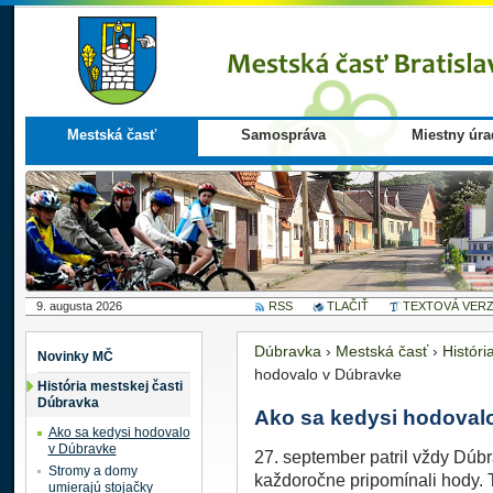
Mestská časť
Samospráva
Miestny úra
9. augusta 2026
RSS
TLAČIŤ
TEXTOVÁ VERZ
Dúbravka
›
Mestská časť
›
Históri
Novinky MČ
hodovalo v Dúbravke
História mestskej časti
Dúbravka
Ako sa kedysi hodoval
Ako sa kedysi hodovalo
v Dúbravke
27. september patril vždy Dúbr
Stromy a domy
každoročne pripomínali hody. T
umierajú stojačky