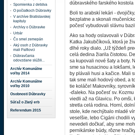
dúbravského farského kostola
Spomienka z detstva
O počiatkoch Dúbravky
Boli to arabskí lekári - dvojičk
V archíve Bratislavskej
bezplatne a skonali mučenícko
kapituly
počesť vybudovali slávnu bazil
Archívy o Dúbravke
Urbár
Ako sa hody oslavovali v Dúb
Čo smel zemepán
Katka Jakubčíková, ktorá je ži
Aký osoh z Dúbravky
dlhé roky dialo. „Už týždeň pre
mali Palfiovci
celá dedina žiarila čistotou. De
Dúbravčania
odovzdane slúžili...
sa kupovali nové šaty a boty.
sme sa husacinou a lokšami, l
Archív Komunálne
by plávali husi a kačice. Mali 
voľby 2014
tak sme mali hodový obed, a to 
Archív Komunálne
tie koláče! Makovníky, syrovní
voľby 2010
-ďaleko. Na počesť sv. Kozmu 
Osobnosti Dúbravky
viedli až na Glavicu. Po omši,
Súťaž o Zlatý erb
stretla celá rodina. Horní, dol
Referendum 2015
stole, kde nechýbalo mladé ví
veselšie, lebo Cigáni chodili 
nevedeli dočkať, aby sme mohli
pernikárske búdy, rôzne hračk