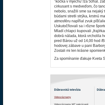
"kočka v mjechu"/za 50hal. zab
cirkusant s medveďom, čo tanc
nebolo, snažili sme sa nejaký 
búdami stretli strýka, krstnú 
atmosféru napĺňal zvuk píšťali
Uskutočňovali sa i rôzne športo
Mladí chlapci kupovali „frajírk
dobrá nálada, ktorá vrcholila
pred Bárou už od 14,00 hod /Bá
hodovej zábave u pani Barbory
Zostali mi len krásne spomien
Za spomínanie ďakuje Kveta S
Dúbravská televízia
Dúbra
Videozáznamy
Videozáznamy MZ nakrúcané