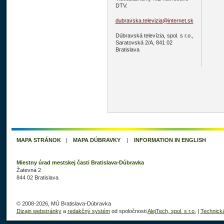
DTV.
dubravska.televizia@internet.sk
Dúbravská televízia, spol. s r.o.,
Saratovská 2/A, 841 02
Bratislava
MAPA STRÁNOK
|
MAPA DÚBRAVKY
|
INFORMATION IN ENGLISH
Miestny úrad mestskej časti Bratislava-Dúbravka
Žatevná 2
844 02 Bratislava
© 2008-2026, MÚ Bratislava-Dúbravka
Dizajn webstránky
a
redakčný systém
od spoločnosti
AlejTech, spol. s r.o.
|
Technick