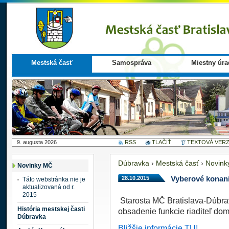
Mestská časť
Samospráva
Miestny úra
9. augusta 2026
RSS
TLAČIŤ
TEXTOVÁ VERZ
Dúbravka
›
Mestská časť
›
Novink
Novinky MČ
28.10.2015
Vyberové konani
Táto webstránka nie je
aktualizovaná od r.
2015
Starosta MČ Bratislava-Dúbra
História mestskej časti
obsadenie funkcie riaditeľ dom
Dúbravka
Bližšie informácie TU!