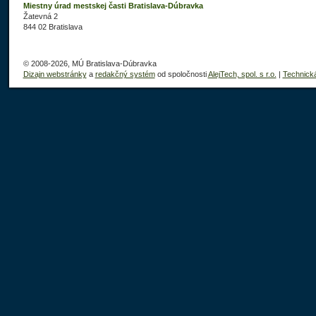
Miestny úrad mestskej časti Bratislava-Dúbravka
Žatevná 2
844 02 Bratislava
© 2008-2026, MÚ Bratislava-Dúbravka
Dizajn webstránky
a
redakčný systém
od spoločnosti
AlejTech, spol. s r.o.
|
Technick