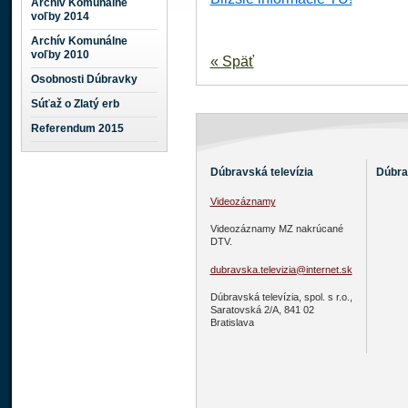
Archív Komunálne
voľby 2014
Archív Komunálne
voľby 2010
« Späť
Osobnosti Dúbravky
Súťaž o Zlatý erb
Referendum 2015
Dúbravská televízia
Dúbra
Videozáznamy
Videozáznamy MZ nakrúcané
DTV.
dubravska.televizia@internet.sk
Dúbravská televízia, spol. s r.o.,
Saratovská 2/A, 841 02
Bratislava