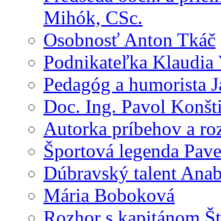
Mihók, CSc.
Osobnosť Anton Tkáč
Podnikateľka Klaudia
Pedagóg a humorista J
Doc. Ing. Pavol Konšt
Autorka príbehov a ro
Športová legenda Pav
Dúbravský talent Anab
Mária Boboková
Rozhor s kapitánom Š