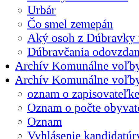
Urbár
Čo smel zemepán
Aký osoh z Dúbravky m
Dúbravčania odovzdane 
Archív Komunálne voľb
Archív Komunálne voľb
oznam o zapisovateľ
Oznam o počte obyvat
Oznam
Vyhlásenie kandidatúr