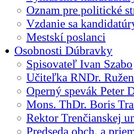
Oznam pre politické s
Vzdanie sa kandidatúr
Mestskí poslanci
Osobnosti Dúbravky
Spisovateľ Ivan Szabo
Učiteľka RNDr. Ružen
Operný spevák Peter 
Mons. ThDr. Boris Tr
Rektor Trenčianskej un
Predseda obch. a priem