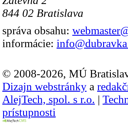
Žatevná 2
844 02 Bratislava
správa obsahu:
webmaster@
informácie:
info@dubravka
© 2008-2026, MÚ Bratisla
Dizajn webstránky
a
redakč
AlejTech, spol. s r.o.
|
Techn
prístupnosti