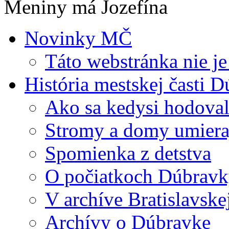
Meniny má Jozefína
Novinky MČ
Táto webstránka nie je
História mestskej časti 
Ako sa kedysi hodova
Stromy a domy umiera
Spomienka z detstva
O počiatkoch Dúbrav
V archíve Bratislavske
Archívy o Dúbravke