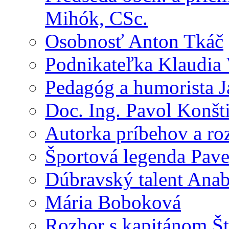
Mihók, CSc.
Osobnosť Anton Tkáč
Podnikateľka Klaudia
Pedagóg a humorista J
Doc. Ing. Pavol Konšt
Autorka príbehov a ro
Športová legenda Pav
Dúbravský talent Anab
Mária Boboková
Rozhor s kapitánom Š