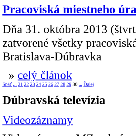
Pracoviská miestneho úr
Dňa 31. októbra 2013 (štvrt
zatvorené všetky pracovisk
Bratislava-Dúbravka
»
celý článok
Späť
...
21
22
23
24
25
26
27
28
29
30
...
Ďalej
Dúbravská televízia
Videozáznamy