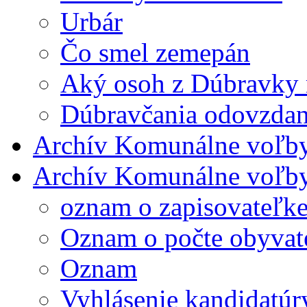
Urbár
Čo smel zemepán
Aký osoh z Dúbravky m
Dúbravčania odovzdane 
Archív Komunálne voľb
Archív Komunálne voľb
oznam o zapisovateľ
Oznam o počte obyvat
Oznam
Vyhlásenie kandidatúr