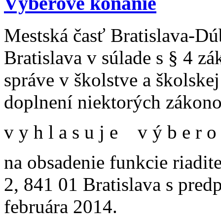
Výberové konanie
Mestská časť Bratislava-Dú
Bratislava v súlade s § 4 zák
správe v školstve a školske
doplnení niektorých zákono
v y h l a s u j e v ý b e r o
na obsadenie funkcie riadi
2, 841 01 Bratislava s pre
februára 2014.