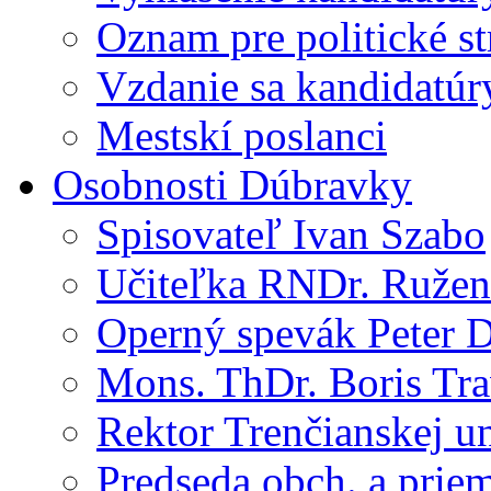
Oznam pre politické s
Vzdanie sa kandidatúr
Mestskí poslanci
Osobnosti Dúbravky
Spisovateľ Ivan Szabo
Učiteľka RNDr. Ružen
Operný spevák Peter 
Mons. ThDr. Boris Tr
Rektor Trenčianskej un
Predseda obch. a priem