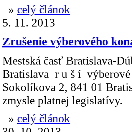
»
celý článok
5. 11. 2013
Zrušenie výberového kon
Mestská časť Bratislava-Dú
Bratislava
r u š í
výberové 
Sokolíkova 2
, 841 01 Brati
zmysle platnej legislatívy.
»
celý článok
30. 10. 2013