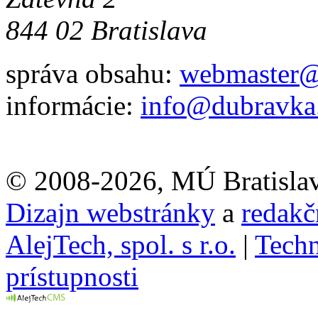
844 02 Bratislava
správa obsahu:
webmaster@
informácie:
info@dubravka
© 2008-2026, MÚ Bratisla
Dizajn webstránky
a
redakč
AlejTech, spol. s r.o.
|
Techn
prístupnosti