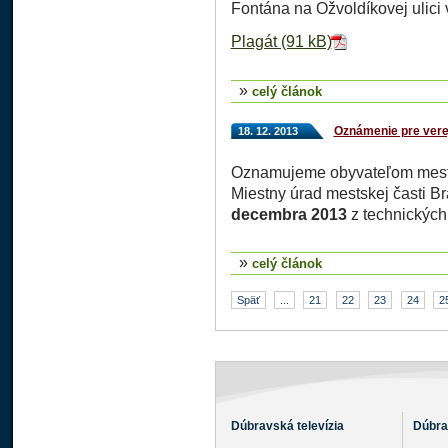
Fontána na Ožvoldíkovej ulici 
Plagát (91 kB)
»
celý článok
Oznámenie pre vere
18. 12. 2013
Oznamujeme obyvateľom mestsk
Miestny úrad mestskej časti B
decembra 2013
z technických
»
celý článok
Späť
...
21
22
23
24
2
Dúbravská televízia
Dúbra