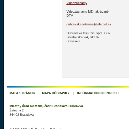
Videozáznamy
Videozáznamy MZ nakrúcané
DTV.
dubravska.televizia@internet.sk
Dúbravská televízia, spol. s r.o.,
Saratovská 2/A, 841 02
Bratislava
MAPA STRÁNOK
|
MAPA DÚBRAVKY
|
INFORMATION IN ENGLISH
Miestny úrad mestskej časti Bratislava-Dúbravka
Žatevná 2
844 02 Bratislava