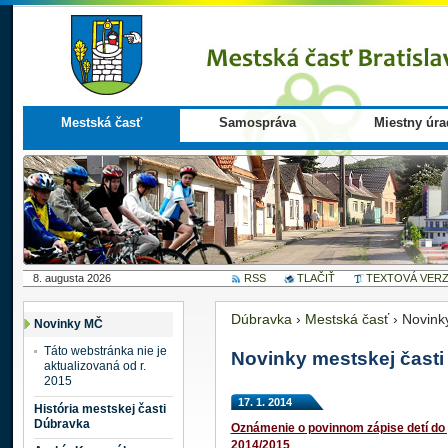
Mestská časť
Samospráva
Miestny úra
8. augusta 2026
RSS
TLAČIŤ
TEXTOVÁ VERZ
Dúbravka
›
Mestská časť
›
Novink
Novinky MČ
Táto webstránka nie je
Novinky mestskej časti
aktualizovaná od r.
2015
17. 1. 2014
História mestskej časti
Dúbravka
Oznámenie o povinnom zápise detí do 
2014/2015