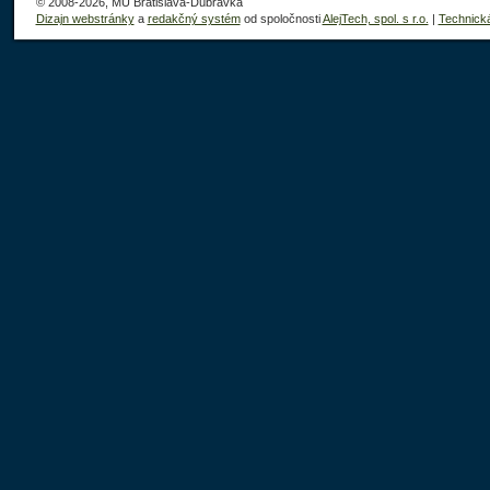
© 2008-2026, MÚ Bratislava-Dúbravka
Dizajn webstránky
a
redakčný systém
od spoločnosti
AlejTech, spol. s r.o.
|
Technick