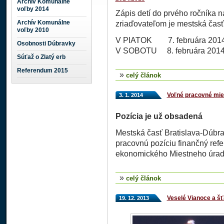
Archív Komunálne
voľby 2014
Zápis detí do prvého ročníka n
Archív Komunálne
zriaďovateľom je mestská časť
voľby 2010
V PIATOK 7. februára 2014 o
Osobnosti Dúbravky
V SOBOTU 8. februára 2014 o
Súťaž o Zlatý erb
Referendum 2015
»
celý článok
Voľné pracovné mie
3. 1. 2014
Pozícia je už obsadená
Mestská časť Bratislava-Dúbr
pracovnú pozíciu finančný refe
ekonomického Miestneho úra
»
celý článok
Veselé Vianoce a šť
19. 12. 2013