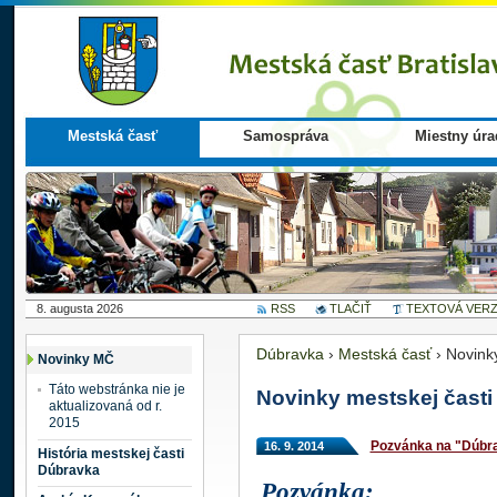
Mestská časť
Samospráva
Miestny úra
8. augusta 2026
RSS
TLAČIŤ
TEXTOVÁ VERZ
Dúbravka
›
Mestská časť
›
Novink
Novinky MČ
Táto webstránka nie je
Novinky mestskej časti
aktualizovaná od r.
2015
Pozvánka na "Dúbr
16. 9. 2014
História mestskej časti
Dúbravka
Pozvánka: