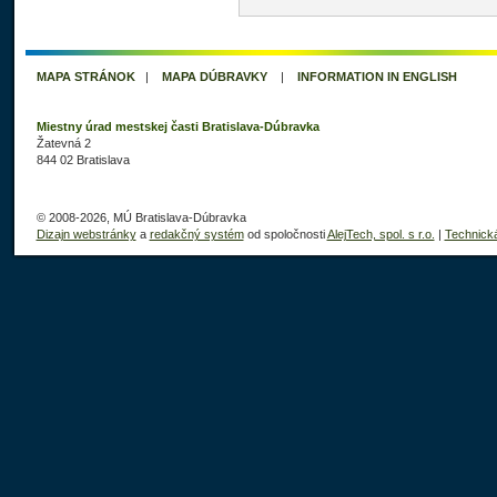
MAPA STRÁNOK
|
MAPA DÚBRAVKY
|
INFORMATION IN ENGLISH
Miestny úrad mestskej časti Bratislava-Dúbravka
Žatevná 2
844 02 Bratislava
© 2008-2026, MÚ Bratislava-Dúbravka
Dizajn webstránky
a
redakčný systém
od spoločnosti
AlejTech, spol. s r.o.
|
Technick