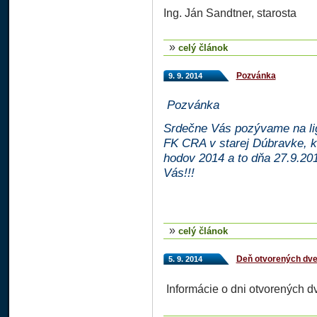
Ing. Ján Sandtner, starosta
»
celý článok
Pozvánka
9. 9. 2014
Pozvánka
Srdečne Vás pozývame na li
FK CRA v starej Dúbravke, 
hodov 2014 a to dňa 27.9.201
Vás!!!
»
celý článok
Deň otvorených dver
5. 9. 2014
Informácie o dni otvorených d