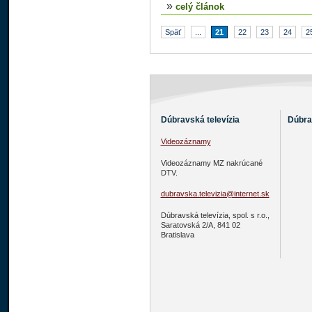
»
celý článok
Späť
...
21
22
23
24
2
Dúbravská televízia
Dúbra
Videozáznamy
Videozáznamy MZ nakrúcané
DTV.
dubravska.televizia@internet.sk
Dúbravská televízia, spol. s r.o.,
Saratovská 2/A, 841 02
Bratislava