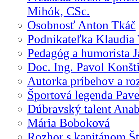
Mihók, CSc.
Osobnosť Anton Tkáč
Podnikateľka Klaudia
Pedagóg a humorista J
Doc. Ing. Pavol Konšt
Autorka príbehov a ro
Športová legenda Pav
Dúbravský talent Anab
Mária Boboková
Rozhor s kapitánom Š