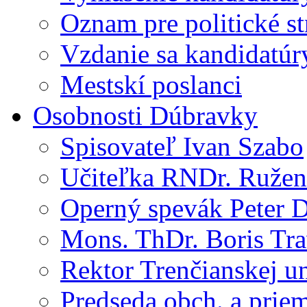
Oznam pre politické s
Vzdanie sa kandidatúr
Mestskí poslanci
Osobnosti Dúbravky
Spisovateľ Ivan Szabo
Učiteľka RNDr. Ružen
Operný spevák Peter 
Mons. ThDr. Boris Tr
Rektor Trenčianskej un
Predseda obch. a priem