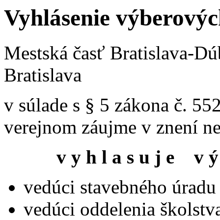
Vyhlásenie výberovýc
Mestská časť Bratislava-Dú
Bratislava
v súlade s § 5 zákona č. 55
verejnom záujme v znení ne
v y h l a s u j e
v ý
vedúci stavebného úradu
vedúci oddelenia školstva