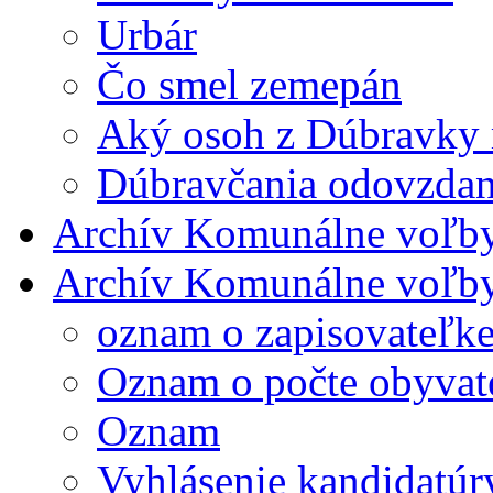
Urbár
Čo smel zemepán
Aký osoh z Dúbravky m
Dúbravčania odovzdane 
Archív Komunálne voľb
Archív Komunálne voľb
oznam o zapisovateľ
Oznam o počte obyvat
Oznam
Vyhlásenie kandidatúr