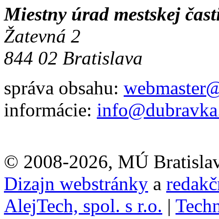
Miestny úrad mestskej čas
Žatevná 2
844 02 Bratislava
správa obsahu:
webmaster@
informácie:
info@dubravka
© 2008-2026, MÚ Bratisla
Dizajn webstránky
a
redakč
AlejTech, spol. s r.o.
|
Techn