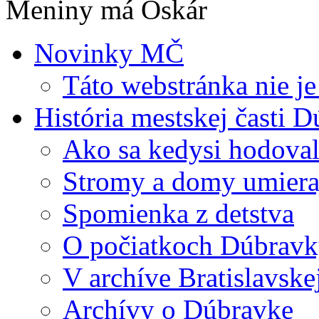
Meniny má Oskár
Novinky MČ
Táto webstránka nie je
História mestskej časti 
Ako sa kedysi hodova
Stromy a domy umiera
Spomienka z detstva
O počiatkoch Dúbrav
V archíve Bratislavske
Archívy o Dúbravke