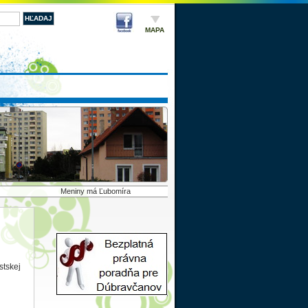
MAPA
Meniny má Ľubomíra
stskej