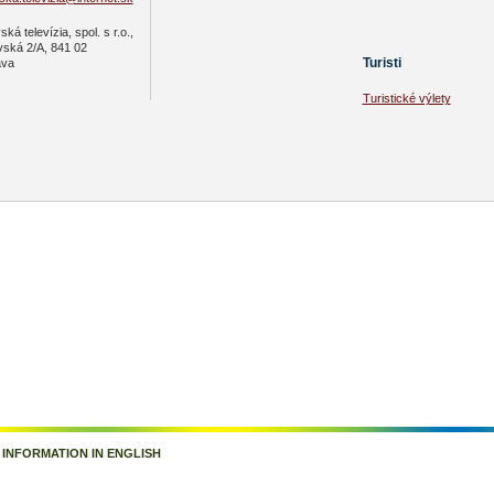
ká televízia, spol. s r.o.,
vská 2/A, 841 02
Turisti
ava
Turistické výlety
|
INFORMATION IN ENGLISH