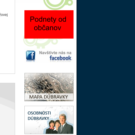
žovej