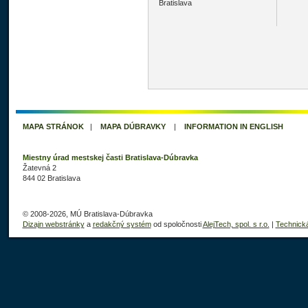
Bratislava
MAPA STRÁNOK
|
MAPA DÚBRAVKY
|
INFORMATION IN ENGLISH
Miestny úrad mestskej časti Bratislava-Dúbravka
Žatevná 2
844 02 Bratislava
© 2008-2026, MÚ Bratislava-Dúbravka
Dizajn webstránky
a
redakčný systém
od spoločnosti
AlejTech, spol. s r.o.
|
Technick