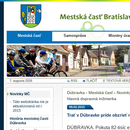
Mestská časť
Samospráva
Miestny úra
7. augusta 2026
RSS
TLAČIŤ
TEXTOVÁ VERZ
Dúbravka
›
Mestská časť
›
Novink
Novinky MČ
hlavná dopravná inžinierka
Táto webstránka nie je
aktualizovaná od r.
09.02.2015
2015
Trať v Dúbravke príde obzrieť 
História mestskej časti
Dúbravka
DÚBRAVKA. Pokuta 82-tisíc eur