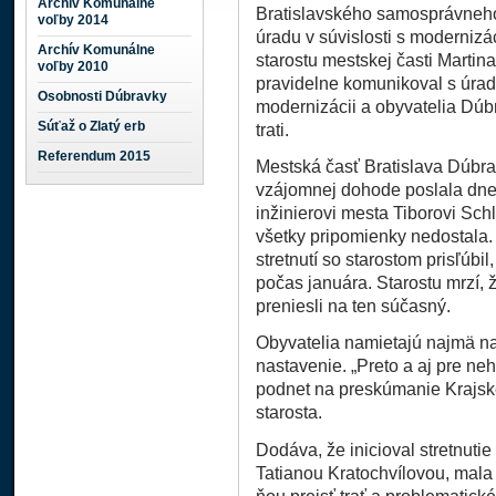
Archív Komunálne
Bratislavského samosprávneho
voľby 2014
úradu v súvislosti s modernizác
Archív Komunálne
starostu mestskej časti Martin
voľby 2010
pravidelne komunikoval s úrad
Osobnosti Dúbravky
modernizácii a obyvatelia Dúb
Súťaž o Zlatý erb
trati.
Referendum 2015
Mestská časť Bratislava Dúbra
vzájomnej dohode poslala dn
inžinierovi mesta Tiborovi Sc
všetky pripomienky nedostala.
stretnutí so starostom prisľúbi
počas januára. Starostu mrzí, 
preniesli na ten súčasný.
Obyvatelia namietajú najmä na
nastavenie. „Preto a aj pre neh
podnet na preskúmanie Krajské
starosta.
Dodáva, že inicioval stretnuti
Tatianou Kratochvílovou, mala