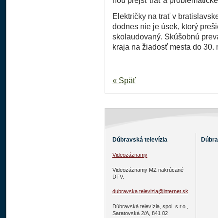
ňou prejsť trať a problematické
Električky na trať v bratislavs
dodnes nie je úsek, ktorý preš
skolaudovaný. Skúšobnú prevá
kraja na žiadosť mesta do 30. 
« Späť
Dúbravská televízia
Dúbra
Videozáznamy
Videozáznamy MZ nakrúcané
DTV.
dubravska.televizia@internet.sk
Dúbravská televízia, spol. s r.o.,
Saratovská 2/A, 841 02