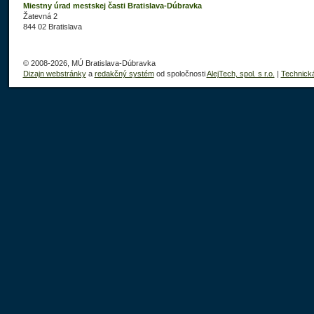
Miestny úrad mestskej časti Bratislava-Dúbravka
Žatevná 2
844 02 Bratislava
© 2008-2026, MÚ Bratislava-Dúbravka
Dizajn webstránky
a
redakčný systém
od spoločnosti
AlejTech, spol. s r.o.
|
Technick