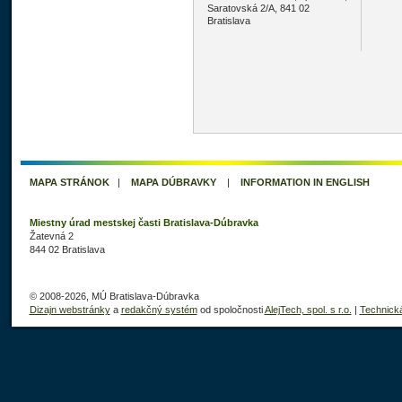
Saratovská 2/A, 841 02
Bratislava
MAPA STRÁNOK
|
MAPA DÚBRAVKY
|
INFORMATION IN ENGLISH
Miestny úrad mestskej časti Bratislava-Dúbravka
Žatevná 2
844 02 Bratislava
© 2008-2026, MÚ Bratislava-Dúbravka
Dizajn webstránky
a
redakčný systém
od spoločnosti
AlejTech, spol. s r.o.
|
Technick