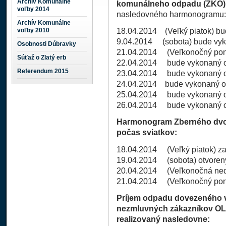
Archív Komunálne
komunálneho odpadu (ZKO) 
voľby 2014
nasledovného harmonogramu:
Archív Komunálne
voľby 2010
18.04.2014 (Veľký piatok) b
9.04.2014 (sobota) bude vy
Osobnosti Dúbravky
21.04.2014 (Veľkonočný pon
Súťaž o Zlatý erb
22.04.2014 bude vykonaný o
Referendum 2015
23.04.2014 bude vykonaný o
24.04.2014 bude vykonaný od
25.04.2014 bude vykonaný od
26.04.2014 bude vykonaný od
Harmonogram Zberného dvora
počas sviatkov:
18.04.2014 (Veľký piatok) za
19.04.2014 (sobota) otvorený
20.04.2014 (Veľkonočná nede
21.04.2014 (Veľkonočný pond
Príjem odpadu dovezeného v
nezmluvných zákazníkov OL
realizovaný nasledovne: