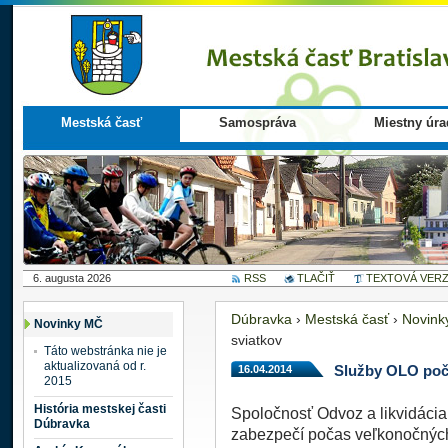
Mestská časť
Samospráva
Miestny úra
6. augusta 2026
RSS
TLAČIŤ
TEXTOVÁ VERZ
Dúbravka
›
Mestská časť
›
Novink
Novinky MČ
sviatkov
Táto webstránka nie je
aktualizovaná od r.
16.04.2014
Služby OLO poč
2015
História mestskej časti
Spoločnosť Odvoz a likvidácia 
Dúbravka
zabezpečí počas veľkonočnýc