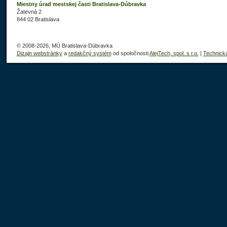
Miestny úrad mestskej časti Bratislava-Dúbravka
Žatevná 2
844 02 Bratislava
© 2008-2026, MÚ Bratislava-Dúbravka
Dizajn webstránky
a
redakčný systém
od spoločnosti
AlejTech, spol. s r.o.
|
Technick