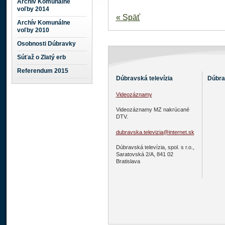
Archív Komunálne
voľby 2014
« Späť
Archív Komunálne
voľby 2010
Osobnosti Dúbravky
Súťaž o Zlatý erb
Referendum 2015
Dúbravská televízia
Dúbra
Videozáznamy
Videozáznamy MZ nakrúcané
DTV.
dubravska.televizia@internet.sk
Dúbravská televízia, spol. s r.o.,
Saratovská 2/A, 841 02
Bratislava