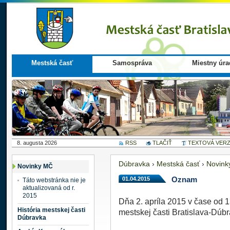
Mestská časť
Samospráva
Miestny úra
8. augusta 2026
RSS
TLAČIŤ
TEXTOVÁ VERZ
Dúbravka
›
Mestská časť
›
Novink
Novinky MČ
01.04.2015
Oznam
Táto webstránka nie je
aktualizovaná od r.
2015
Dňa 2. apríla 2015 v čase od 
História mestskej časti
mestskej časti Bratislava-Dúbr
Dúbravka