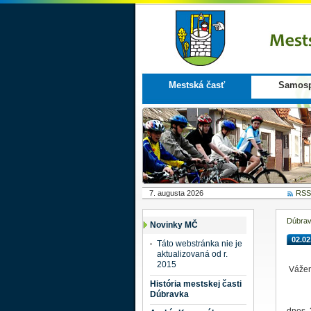
Mestská časť
Samosp
7. augusta 2026
RSS
Dúbra
Novinky MČ
02.02
Táto webstránka nie je
aktualizovaná od r.
2015
Vážen
História mestskej časti
Dúbravka