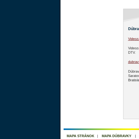
Dúbra
Video
Videoz
DTV.
dubravs
Dúbravs
Sarato
Bratisl
MAPA STRÁNOK
|
MAPA DÚBRAVKY