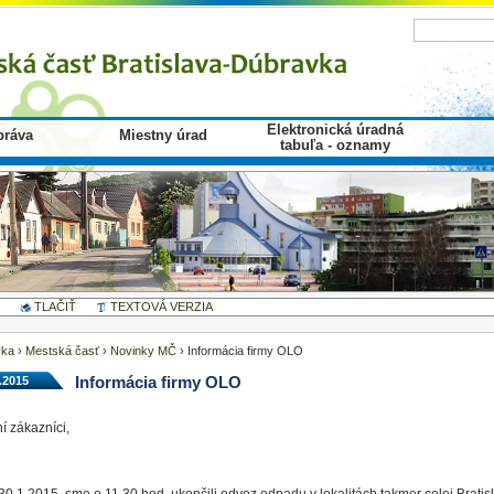
Elektronická úradná
ráva
Miestny úrad
tabuľa - oznamy
TLAČIŤ
TEXTOVÁ VERZIA
vka
›
Mestská časť
›
Novinky MČ
›
Informácia firmy OLO
.2015
Informácia firmy OLO
í zákazníci,