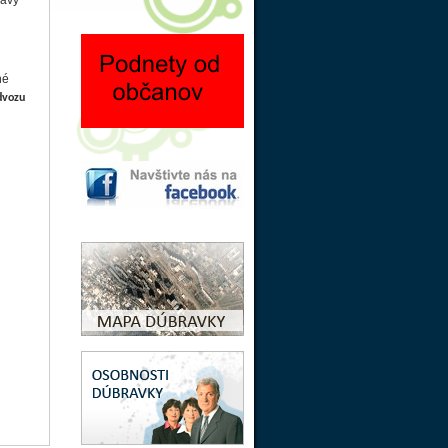
lavy
né
dvozu