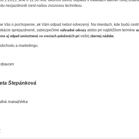
30.1.2015, sme o 11.30 hod. ukončili odvoz odpadu v lokalitách takmer celej Bratis
du nezjazdnosti ciest našou zvozovou technikou.
me Vás o pochopenie, ak Vám odpad nebol odvezený. Na miestach, kde budú cest
ikácie sprejazdnené, zabezpečíme
alebo pri najbližšom termíne
náhradné odvozy
o
vašej
eme aj odpad umiestnený vo vreciach položených pri
zbernej nádobe.
obchodu a marketingu.
zdravom
eta Štepánková
dná manažérka
ť