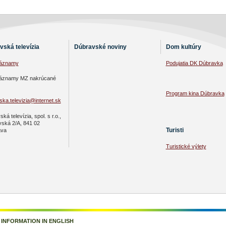
vská televízia
Dúbravské noviny
Dom kultúry
záznamy
Podujatia DK Dúbravka
áznamy MZ nakrúcané
Program kina Dúbravka
ka.televizia@internet.sk
ká televízia, spol. s r.o.,
vská 2/A, 841 02
Turisti
ava
Turistické výlety
|
INFORMATION IN ENGLISH