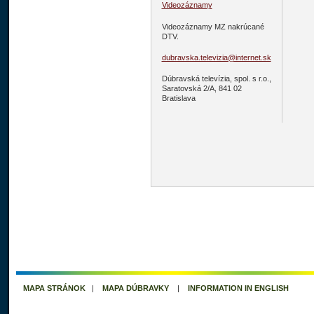
Videozáznamy
Videozáznamy MZ nakrúcané
DTV.
dubravska.televizia@internet.sk
Dúbravská televízia, spol. s r.o.,
Saratovská 2/A, 841 02
Bratislava
MAPA STRÁNOK
|
MAPA DÚBRAVKY
|
INFORMATION IN ENGLISH