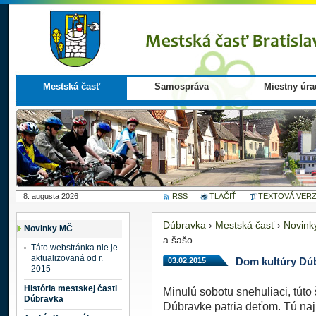
Mestská časť
Samospráva
Miestny úra
8. augusta 2026
RSS
TLAČIŤ
TEXTOVÁ VERZ
Dúbravka
›
Mestská časť
›
Novink
Novinky MČ
a šašo
Táto webstránka nie je
aktualizovaná od r.
03.02.2015
Dom kultúry Dúb
2015
História mestskej časti
Minulú sobotu snehuliaci, túto
Dúbravka
Dúbravke patria deťom. Tú najb