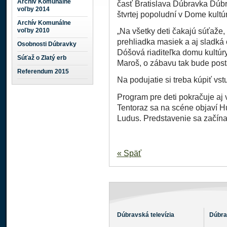
Archív Komunálne
časť Bratislava Dúbravka Dúbr
voľby 2014
štvrtej popoludní v Dome kultúr
Archív Komunálne
voľby 2010
„Na všetky deti čakajú súťaže, 
prehliadka masiek a aj sladk
Osobnosti Dúbravky
Dóšová riaditeľka domu kultúr
Súťaž o Zlatý erb
Maroš, o zábavu tak bude post
Referendum 2015
Na podujatie si treba kúpiť vs
Program pre deti pokračuje aj 
Tentoraz sa na scéne objaví H
Ludus. Predstavenie sa začína
« Späť
Dúbravská televízia
Dúbra