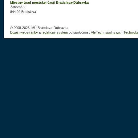
Miestny úrad mestskej časti Bratislava-Dúbravka
Žatevná 2
844 02 Bratislava
© 2008-2026, MÚ Bratislava-Dúbravka
Dizajn webstránky
a
redakčný systém
od spoločnosti
AlejTech, spol. s r.o.
|
Technick