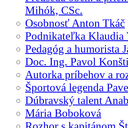
Mihók, CSc.
Osobnosť Anton Tkáč
Podnikateľka Klaudia
Pedagóg a humorista J
Doc. Ing. Pavol Konšt
Autorka príbehov a ro
Športová legenda Pav
Dúbravský talent Anab
Mária Boboková
Rozhor s kapitánom Š