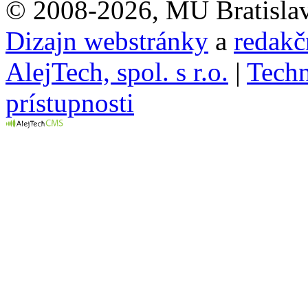
© 2008-2026, MÚ Bratisla
Dizajn webstránky
a
redakč
AlejTech, spol. s r.o.
|
Techn
prístupnosti