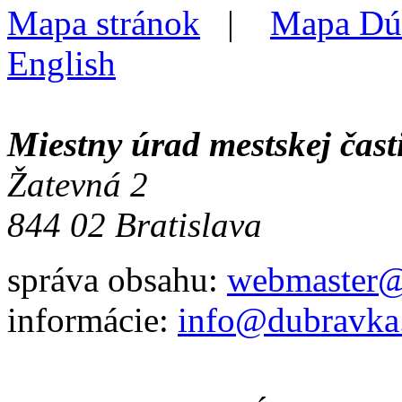
Mapa stránok
|
Mapa Dú
English
Miestny úrad mestskej čas
Žatevná 2
844 02 Bratislava
správa obsahu:
webmaster@
informácie:
info@dubravka