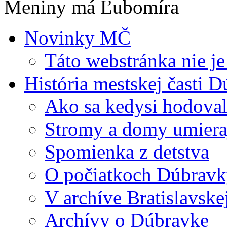
Meniny má Ľubomíra
Novinky MČ
Táto webstránka nie je
História mestskej časti 
Ako sa kedysi hodova
Stromy a domy umiera
Spomienka z detstva
O počiatkoch Dúbrav
V archíve Bratislavske
Archívy o Dúbravke