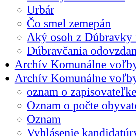
Urbár
Čo smel zemepán
Aký osoh z Dúbravky m
Dúbravčania odovzdane 
Archív Komunálne voľb
Archív Komunálne voľb
oznam o zapisovateľ
Oznam o počte obyvat
Oznam
Vyhlásenie kandidatúr