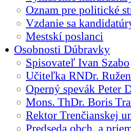
Oznam pre politické s
Vzdanie sa kandidatúr
Mestskí poslanci
Osobnosti Dúbravky
Spisovateľ Ivan Szabo
Učiteľka RNDr. Ružen
Operný spevák Peter 
Mons. ThDr. Boris Tr
Rektor Trenčianskej un
Predseda obch. a priem