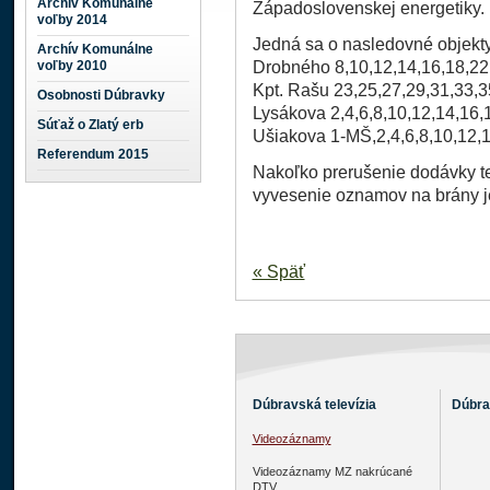
Archív Komunálne
Západoslovenskej energetiky.
voľby 2014
Jedná sa o nasledovné objekty
Archív Komunálne
voľby 2010
Drobného 8,10,12,14,16,18,22
Kpt. Rašu 23,25,27,29,31,33,3
Osobnosti Dúbravky
Lysákova 2,4,6,8,10,12,14,16,
Súťaž o Zlatý erb
Ušiakova 1-MŠ,2,4,6,8,10,12,1
Referendum 2015
Nakoľko prerušenie dodávky te
vyvesenie oznamov na brány j
« Späť
Dúbravská televízia
Dúbra
Videozáznamy
Videozáznamy MZ nakrúcané
DTV.