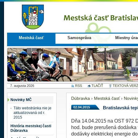
Mestská časť
Samospráva
Miestny úra
7. augusta 2026
RSS
TLAČIŤ
TEXTOVÁ VERZ
Dúbravka
›
Mestská časť
›
Novink
Novinky MČ
02.04.2015
Bratislavská te
Táto webstránka nie je
aktualizovaná od r.
2015
Dňa 14.04.2015 na OST 972 Dr
História mestskej časti
hod. bude prerušená dodávka 
Dúbravka
dodávky elektrickej energie d