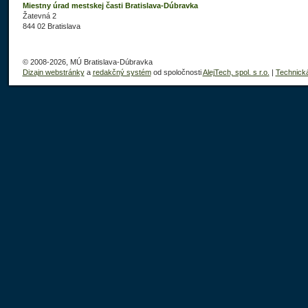
Miestny úrad mestskej časti Bratislava-Dúbravka
Žatevná 2
844 02 Bratislava
© 2008-2026, MÚ Bratislava-Dúbravka
Dizajn webstránky
a
redakčný systém
od spoločnosti
AlejTech, spol. s r.o.
|
Technick