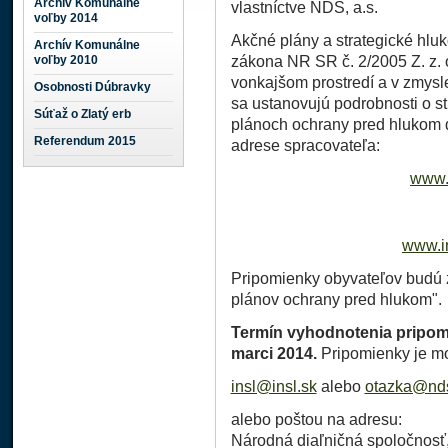
Archív Komunálne
vlastníctve NDS, a.s.
voľby 2014
Akčné plány a strategické hlu
Archív Komunálne
voľby 2010
zákona NR SR č. 2/2005 Z. z. 
vonkajšom prostredí a v zmysl
Osobnosti Dúbravky
sa ustanovujú podrobnosti o s
Súťaž o Zlatý erb
plánoch ochrany pred hlukom 
Referendum 2015
adrese spracovateľa:
www.i
www.in
Pripomienky obyvateľov budú 
plánov ochrany pred hlukom".
Termín vyhodnotenia pripom
marci 2014.
Pripomienky je mo
insl@insl.sk
alebo
otazka@nd
alebo poštou na adresu:
Národná diaľničná spoločnosť, 