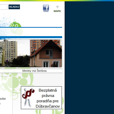
MAPA
Meniny má Štefánia
avke
a
é