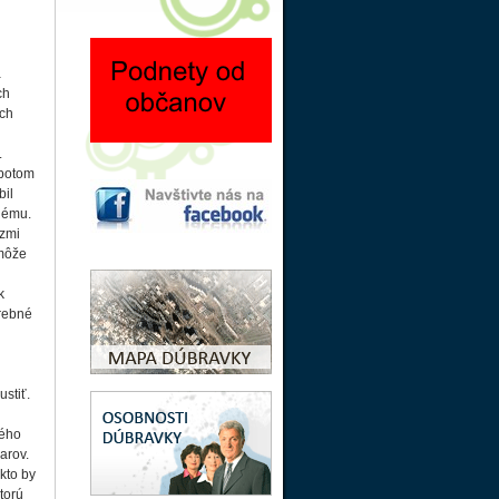
a
ch
ich
.
 potom
bil
nému.
azmi
 môže
k
trebné
ustiť.
kého
arov.
kto by
torú