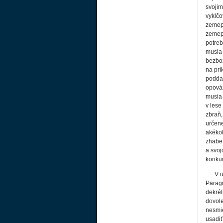
svojim
vyklčo
zeme
zemepá
potreb
musia 
bezbož
na prí
poddan
opová
musia 
v lese
zbraň,
určene
akékoľ
zhabe 
a svoj
konkur
V u
Paragr
dekrét
dovol
nesmi
usadiť