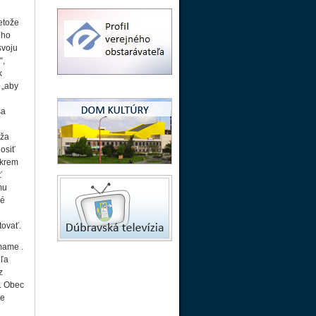
etože
ého
svoju
“,
k
 „aby
sa
áža
osiť
Okrem
ť
mu
ké
tovať.
mame .
dľa
z
. Obec
ie