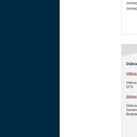
zemep
zemep
Dúbra
Video
Videoz
DTV.
dubravs
Dúbravs
Sarato
Bratisl