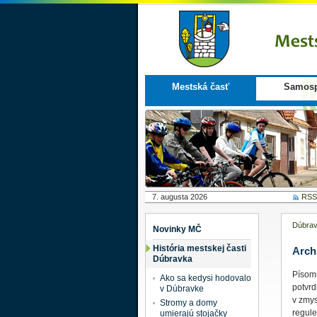
Mestská časť
Samosp
7. augusta 2026
RSS
Dúbra
Novinky MČ
História mestskej časti
Arch
Dúbravka
Písom
Ako sa kedysi hodovalo
potvrd
v Dúbravke
v zmys
Stromy a domy
regule
umierajú stojačky