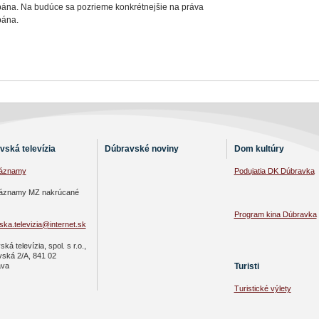
ána. Na budúce sa pozrieme konkrétnejšie na práva
ána.
vská televízia
Dúbravské noviny
Dom kultúry
záznamy
Podujatia DK Dúbravka
áznamy MZ nakrúcané
Program kina Dúbravka
ka.televizia@internet.sk
ká televízia, spol. s r.o.,
vská 2/A, 841 02
Turisti
ava
Turistické výlety