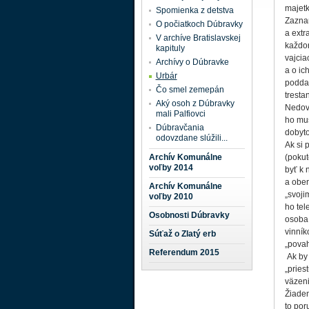
majetk
Spomienka z detstva
Zaznam
O počiatkoch Dúbravky
a extr
V archíve Bratislavskej
každor
kapituly
vajcia
Archívy o Dúbravke
a o ic
Urbár
podda
Čo smel zemepán
tresta
Aký osoh z Dúbravky
Nedov
mali Palfiovci
ho mus
Dúbravčania
dobyto
odovzdane slúžili...
Ak si 
Archív Komunálne
(pokut
voľby 2014
byť k 
a ober
Archív Komunálne
„svoji
voľby 2010
ho tel
Osobnosti Dúbravky
osoba,
vinník
Súťaž o Zlatý erb
„povah
Referendum 2015
Ak by 
„pries
väzeni
Žiade
to por