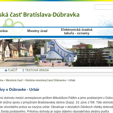
Elektronická úradná
ráva
Miestny úrad
tabuľa - oznamy
TLAČIŤ
TEXTOVÁ VERZIA
vka
›
Mestská časť
›
História mestskej časti Dúbravka
›
Urbár
ívy o Dúbravke - Urbár
nú dohodu medzi zemepánom grófom Mikulášom Pálfim a jeho poddanými v Dúbr
ili slúžny spolu s prísažným Bratislavskej stolice (župy)
10. júna 1768. Táto dohod
le uhorského práva sa nazýva urbár. Obsahuje v deviatich článkoch všetky dobov
 života poddaného. Prílohou dohody je súpis stáleho obyvateľstva dediny podľa