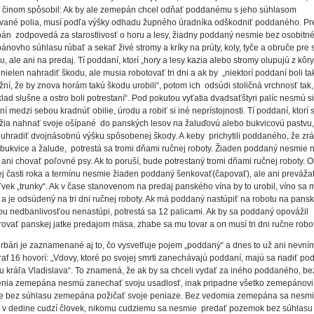
 činom spôsobil: Ak by ale zemepán chcel odňať poddanému s jeho súhlasom
vané polia, musí podľa výšky odhadu župného úradníka odškodniť poddaného. Pr
pán
zodpovedá za starostlivosť o horu a lesy, žiadny poddaný nesmie bez osobitn
novho súhlasu rúbať a sekať živé stromy a kríky na prúty, koly, tyče a obruče pre 
u, ale ani na predaj. Tí poddaní, ktorí „hory a lesy kazia alebo stromy olupujú z kôry
nielen nahradiť škodu, ale musia robotovať tri dni a ak by
„niektorí poddaní boli ta
ní, že by znova horám takú škodu urobili“, potom ich
odsúdi stoličná vrchnosť tak,
klad slušne a ostro boli potrestaní“. Pod pokutou vyťatia dvadsaťštyri palíc nesmú si
í medzi sebou kradnúť obilie, úrodu a robiť si iné neprístojnosti. Tí poddaní, ktorí 
žia nahnať svoje ošípané
do panských lesov na žaluďovú alebo bukvicovú pastvu,
uhradiť dvojnásobnú výšku spôsobenej škody. A keby
prichytili poddaného, že zr
 bukvice a žalude,
potrestá sa tromi dňami ručnej roboty. Žiaden poddaný nesmie n
 ani chovať poľovné psy. Ak to poruší, bude potrestaný tromi dňami ručnej roboty. 
j časti roka a termínu nesmie žiaden poddaný šenkovať(čapovať), ale ani preváža
vek „trunky“. Ak v čase stanovenom na predaj panského vína by to urobil, víno sa 
a je odsúdený na tri dni ručnej roboty. Ak má poddaný nastúpiť na robotu na pans
ou nedbanlivosťou nenastúpi, potrestá sa 12 palicami. Ak by sa poddaný opovážil
ovať panskej jatke predajom mäsa, zhabe sa mu tovar a on musí tri dni ručne robo
rbári je zaznamenané aj to, čo vysvetľuje pojem „poddaný“ a dnes to už ani nevní
af 16 hovorí: „Vdovy, ktoré po svojej smrti zanechávajú poddaní, majú sa riadiť po
u kráľa Vladislava“. To znamená, že ak by sa chceli vydať za iného poddaného, be
enia zemepána nesmú zanechať svoju usadlosť, inak pripadne všetko zemepánovi
e bez súhlasu zemepána požičať svoje peniaze. Bez vedomia zemepána sa nesm
 v dedine cudzí človek, nikomu cudziemu sa nesmie
predať pozemok bez súhlasu