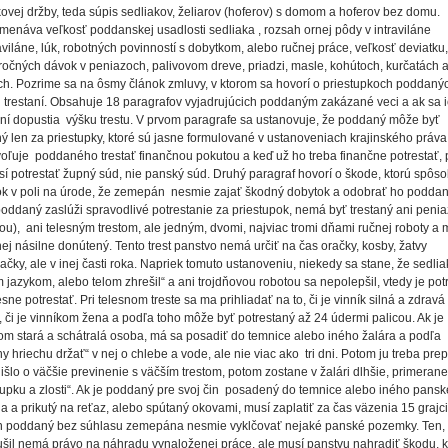
ovej držby, teda súpis sedliakov, želiarov (hoferov) s domom a hoferov bez domu.
enáva veľkosť poddanskej usadlosti sedliaka , rozsah ornej pôdy v intraviláne
aviláne, lúk, robotných povinností s dobytkom, alebo ručnej práce, veľkosť deviatku,
očných dávok v peniazoch, palivovom dreve, priadzi, masle, kohútoch, kurčatách 
ch. Pozrime sa na ôsmy článok zmluvy, v ktorom sa hovorí o priestupkoch poddaný
h trestaní. Obsahuje 18 paragrafov vyjadrujúcich poddaným zakázané veci a ak sa 
ní dopustia
výšku trestu. V prvom paragrafe sa ustanovuje, že poddaný môže byť
ný len za priestupky, ktoré sú jasne formulované v ustanoveniach krajinského práva
oľuje
poddaného trestať finančnou pokutou a keď už ho treba finančne potrestať,
í potrestať župný súd, nie panský súd. Druhý paragraf hovorí o škode, ktorú spôso
k v poli na úrode, že zemepán
nesmie zajať škodný dobytok a odobrať ho podda
poddaný zaslúži spravodlivé potrestanie za priestupok, nemá byť trestaný ani peni
ou),
ani telesným trestom, ale jedným, dvomi, najviac tromi dňami ručnej roboty a
nej násilne donútený. Tento trest panstvo nemá určiť na čas oračky, kosby, žatvy
ačky, ale v inej časti roka. Napriek tomuto ustanoveniu, niekedy sa stane, že sedlia
m jazykom, alebo telom zhrešil“ a ani trojdňovou robotou sa nepolepšil, vtedy je po
esne potrestať. Pri telesnom treste sa ma prihliadať na to, či je vinník silná a zdravá
 či je vinníkom žena a podľa toho môže byť potrestaný až 24 údermi palicou. Ak je
om stará a schátralá osoba, má sa posadiť do temnice alebo iného žalára a podľa
y hriechu držať“ v nej o chlebe a vode, ale nie viac ako
tri dni. Potom ju treba prep
išlo o väčšie previnenie s väčším trestom, potom zostane v žalári dlhšie, primerane
tupku a zlosti“. Ak je poddaný pre svoj čin
posadený do temnice alebo iného pans
a a prikutý na reťaz, alebo spútaný okovami, musí zaplatiť za čas väzenia 15 grajci
n poddaný bez súhlasu zemepána nesmie vyklčovať nejaké panské pozemky. Ten, 
ušil nemá právo na náhradu vynaloženej práce, ale musí panstvu nahradiť škodu, k