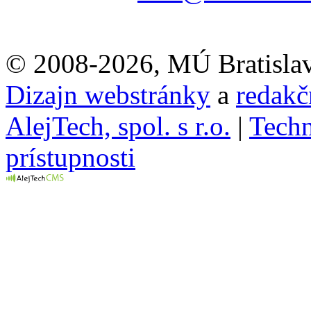
© 2008-2026, MÚ Bratisla
Dizajn webstránky
a
redakč
AlejTech, spol. s r.o.
|
Techn
prístupnosti