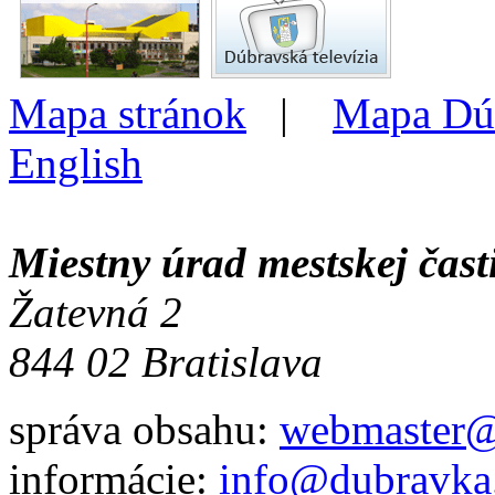
Mapa stránok
|
Mapa Dú
English
Miestny úrad mestskej čas
Žatevná 2
844 02 Bratislava
správa obsahu:
webmaster@
informácie:
info@dubravka