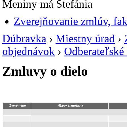
Meniny má Štefánia
Zverejňovanie zmlúv, fa
Dúbravka
›
Miestny úrad
›
objednávok
›
Odberateľské
Zmluvy o dielo
Zverejnené
Názov a anotácia