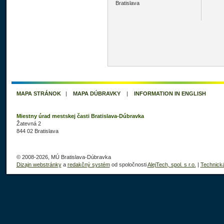
Bratislava
MAPA STRÁNOK
|
MAPA DÚBRAVKY
|
INFORMATION IN ENGLISH
Miestny úrad mestskej časti Bratislava-Dúbravka
Žatevná 2
844 02 Bratislava
© 2008-2026, MÚ Bratislava-Dúbravka
Dizajn webstránky
a
redakčný systém
od spoločnosti
AlejTech, spol. s r.o.
|
Technick