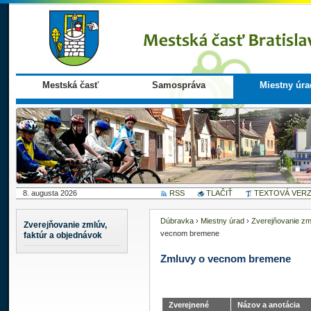
Mestská časť
Samospráva
Miestny úra
8. augusta 2026
RSS
TLAČIŤ
TEXTOVÁ VERZ
Dúbravka
›
Miestny úrad
›
Zverejňovanie zml
Zverejňovanie zmlúv,
vecnom bremene
faktúr a objednávok
Zmluvy o vecnom bremene
Zverejnené
Názov a anotácia