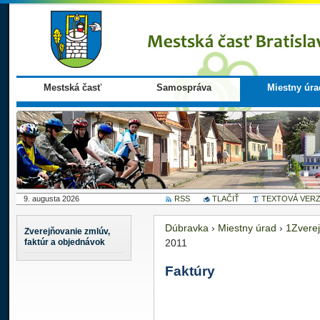
Mestská časť
Samospráva
Miestny úra
9. augusta 2026
RSS
TLAČIŤ
TEXTOVÁ VERZ
Dúbravka
›
Miestny úrad
›
1Zverej
Zverejňovanie zmlúv,
faktúr a objednávok
2011
Faktúry