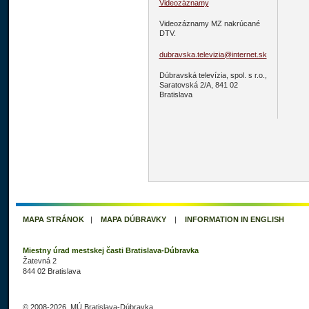
Videozáznamy
Videozáznamy MZ nakrúcané
DTV.
dubravska.televizia@internet.sk
Dúbravská televízia, spol. s r.o.,
Saratovská 2/A, 841 02
Bratislava
MAPA STRÁNOK
|
MAPA DÚBRAVKY
|
INFORMATION IN ENGLISH
Miestny úrad mestskej časti Bratislava-Dúbravka
Žatevná 2
844 02 Bratislava
© 2008-2026, MÚ Bratislava-Dúbravka