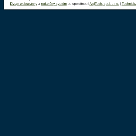
Dizajn webstránky
a
redakčný systém
od spoločnosti
AlejTech, spol. s r.o.
|
Technick